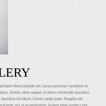
LERY
er libero,blandit vel, luctus pulvinar, hendrerit id,
mpus. Donec vitae sapien ut libero venenatis faucibus.
faucibus tincidunt. Donec pede justo, fringilla vel,
itvolutpat, qui ut quaerendum. Autem vitae nostro cum