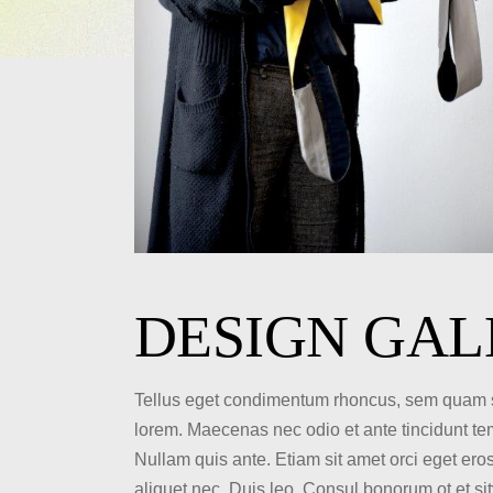
DESIGN GAL
Tellus eget condimentum rhoncus, sem quam semp
lorem. Maecenas nec odio et ante tincidunt te
Nullam quis ante. Etiam sit amet orci eget eros 
aliquet nec. Duis leo. Consul bonorum ot et s