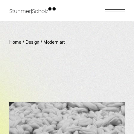
Skip
to
the
content
Home
Design
Modern art