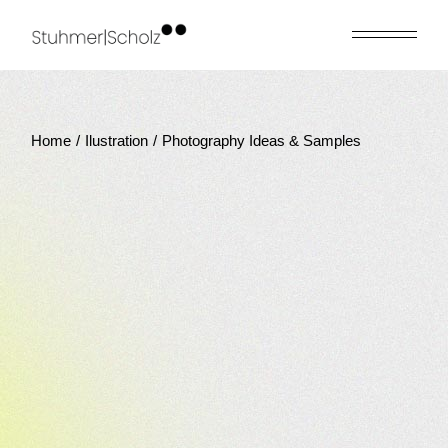
Skip
to
the
content
Home
Ilustration
Photography Ideas & Samples