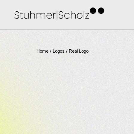
Skip
to
the
content
Home
Logos
Real Logo