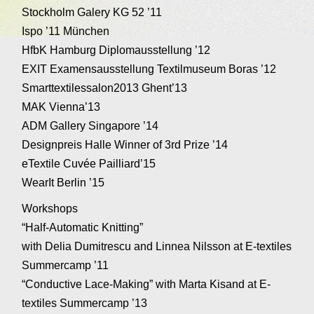
Stockholm Galery KG 52 ’11
Ispo ’11 München
HfbK Hamburg Diplomausstellung ’12
EXIT Examensausstellung Textilmuseum Boras ’12
Smarttextilessalon2013 Ghent’13
MAK Vienna’13
ADM Gallery Singapore ’14
Designpreis Halle Winner of 3rd Prize ’14
eTextile Cuvée Pailliard’15
WearIt Berlin ’15
Workshops
“Half-Automatic Knitting”
with Delia Dumitrescu and Linnea Nilsson at E-textiles
Summercamp ’11
“Conductive Lace-Making” with Marta Kisand at E-
textiles Summercamp ’13