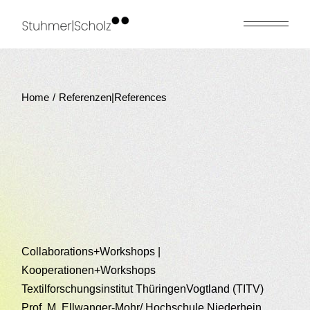
Skip
to
the
content
Home
Referenzen|References
Collaborations+Workshops |
Kooperationen+Workshops
Textilforschungsinstitut ThüringenVogtland (TITV)
Prof. M. Ellwanger-Mohr/ Hochschule Niederhein