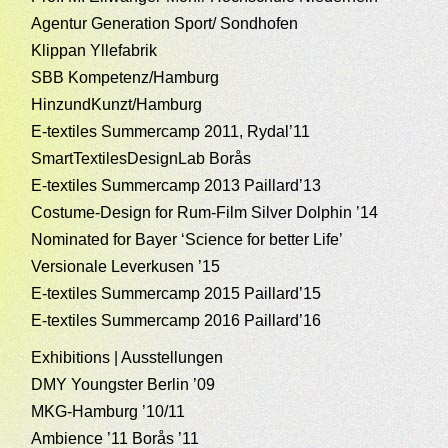
Agentur Generation Sport/ Sondhofen
Klippan Yllefabrik
SBB Kompetenz/Hamburg
HinzundKunzt/Hamburg
E-textiles Summercamp 2011, Rydal’11
SmartTextilesDesignLab Borås
E-textiles Summercamp 2013 Paillard’13
Costume-Design for Rum-Film Silver Dolphin ’14
Nominated for Bayer ‘Science for better Life’
Versionale Leverkusen ’15
E-textiles Summercamp 2015 Paillard’15
E-textiles Summercamp 2016 Paillard’16
Exhibitions | Ausstellungen
DMY Youngster Berlin ’09
MKG-Hamburg ’10/11
Ambience ’11 Borås ’11