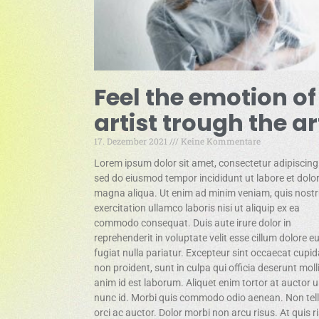
Feel the emotion of
artist trough the ar
17. Dezember 2021
Keine Kommentare
Lorem ipsum dolor sit amet, consectetur adipiscing e
sed do eiusmod tempor incididunt ut labore et dolo
magna aliqua. Ut enim ad minim veniam, quis nost
exercitation ullamco laboris nisi ut aliquip ex ea
commodo consequat. Duis aute irure dolor in
reprehenderit in voluptate velit esse cillum dolore e
fugiat nulla pariatur. Excepteur sint occaecat cupid
non proident, sunt in culpa qui officia deserunt moll
anim id est laborum. Aliquet enim tortor at auctor 
nunc id. Morbi quis commodo odio aenean. Non tel
orci ac auctor. Dolor morbi non arcu risus. At quis r