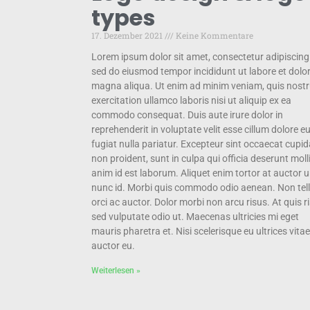
types
17. Dezember 2021
Keine Kommentare
Lorem ipsum dolor sit amet, consectetur adipiscing e
sed do eiusmod tempor incididunt ut labore et dolo
magna aliqua. Ut enim ad minim veniam, quis nost
exercitation ullamco laboris nisi ut aliquip ex ea
commodo consequat. Duis aute irure dolor in
reprehenderit in voluptate velit esse cillum dolore e
fugiat nulla pariatur. Excepteur sint occaecat cupid
non proident, sunt in culpa qui officia deserunt moll
anim id est laborum. Aliquet enim tortor at auctor 
nunc id. Morbi quis commodo odio aenean. Non tel
orci ac auctor. Dolor morbi non arcu risus. At quis r
sed vulputate odio ut. Maecenas ultricies mi eget
mauris pharetra et. Nisi scelerisque eu ultrices vitae
auctor eu.
Weiterlesen »