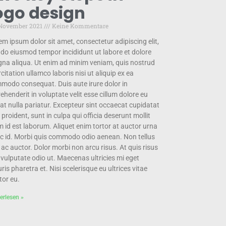
ogo design
 November 2021
Keine Kommentare
em ipsum dolor sit amet, consectetur adipiscing elit,
 do eiusmod tempor incididunt ut labore et dolore
na aliqua. Ut enim ad minim veniam, quis nostrud
citation ullamco laboris nisi ut aliquip ex ea
modo consequat. Duis aute irure dolor in
ehenderit in voluptate velit esse cillum dolore eu
iat nulla pariatur. Excepteur sint occaecat cupidatat
proident, sunt in culpa qui officia deserunt mollit
m id est laborum. Aliquet enim tortor at auctor urna
c id. Morbi quis commodo odio aenean. Non tellus
 ac auctor. Dolor morbi non arcu risus. At quis risus
 vulputate odio ut. Maecenas ultricies mi eget
is pharetra et. Nisi scelerisque eu ultrices vitae
tor eu.
erlesen »