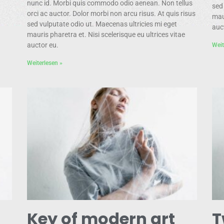
nunc id. Morbi quis commodo odio aenean. Non tellus
sed
orci ac auctor. Dolor morbi non arcu risus. At quis risus
maur
sed vulputate odio ut. Maecenas ultricies mi eget
auc
mauris pharetra et. Nisi scelerisque eu ultrices vitae
auctor eu.
Weit
Weiterlesen »
Key of modern art
T