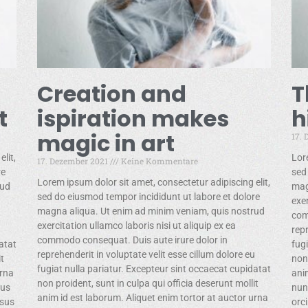
Creation and
T
t
ispiration makes
h
magic in art
17.
lit,
Lor
17. Dezember 2021
Keine Kommentare
re
sed
Lorem ipsum dolor sit amet, consectetur adipiscing elit,
rud
mag
sed do eiusmod tempor incididunt ut labore et dolore
exer
magna aliqua. Ut enim ad minim veniam, quis nostrud
com
exercitation ullamco laboris nisi ut aliquip ex ea
u
repr
commodo consequat. Duis aute irure dolor in
atat
fug
reprehenderit in voluptate velit esse cillum dolore eu
it
non 
fugiat nulla pariatur. Excepteur sint occaecat cupidatat
urna
ani
non proident, sunt in culpa qui officia deserunt mollit
lus
nun
anim id est laborum. Aliquet enim tortor at auctor urna
isus
orci