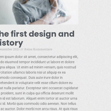
he first design and
istory
 Dezember 2021
Keine Kommentare
em ipsum dolor sit amet, consectetur adipiscing elit,
 do eiusmod tempor incididunt ut labore et dolore
na aliqua. Ut enim ad minim veniam, quis nostrud
citation ullamco laboris nisi ut aliquip ex ea
modo consequat. Duis aute irure dolor in
ehenderit in voluptate velit esse cillum dolore eu
iat nulla pariatur. Excepteur sint occaecat cupidatat
proident, sunt in culpa qui officia deserunt mollit
m id est laborum. Aliquet enim tortor at auctor urna
c id. Morbi quis commodo odio aenean. Non tellus
 ac auctor. Dolor morbi non arcu risus. At quis risus