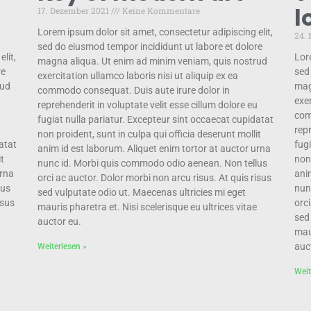
l
17. Dezember 2021
Keine Kommentare
Lorem ipsum dolor sit amet, consectetur adipiscing elit,
24.
sed do eiusmod tempor incididunt ut labore et dolore
lit,
Lor
magna aliqua. Ut enim ad minim veniam, quis nostrud
re
sed
exercitation ullamco laboris nisi ut aliquip ex ea
rud
mag
commodo consequat. Duis aute irure dolor in
exer
reprehenderit in voluptate velit esse cillum dolore eu
com
fugiat nulla pariatur. Excepteur sint occaecat cupidatat
u
repr
non proident, sunt in culpa qui officia deserunt mollit
atat
fug
anim id est laborum. Aliquet enim tortor at auctor urna
it
non 
nunc id. Morbi quis commodo odio aenean. Non tellus
urna
ani
orci ac auctor. Dolor morbi non arcu risus. At quis risus
lus
nun
sed vulputate odio ut. Maecenas ultricies mi eget
isus
orci
mauris pharetra et. Nisi scelerisque eu ultrices vitae
sed
auctor eu.
maur
auc
Weiterlesen »
Weit