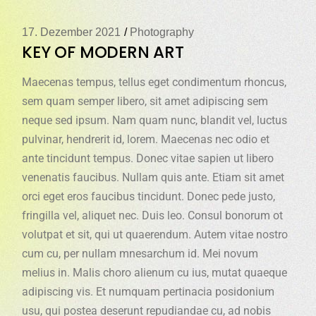
17. Dezember 2021
Photography
KEY OF MODERN ART
Maecenas tempus, tellus eget condimentum rhoncus,
sem quam semper libero, sit amet adipiscing sem
neque sed ipsum. Nam quam nunc, blandit vel, luctus
pulvinar, hendrerit id, lorem. Maecenas nec odio et
ante tincidunt tempus. Donec vitae sapien ut libero
venenatis faucibus. Nullam quis ante. Etiam sit amet
orci eget eros faucibus tincidunt. Donec pede justo,
fringilla vel, aliquet nec. Duis leo. Consul bonorum ot
volutpat et sit, qui ut quaerendum. Autem vitae nostro
cum cu, per nullam mnesarchum id. Mei novum
melius in. Malis choro alienum cu ius, mutat quaeque
adipiscing vis. Et numquam pertinacia posidonium
usu, qui postea deserunt repudiandae cu, ad nobis