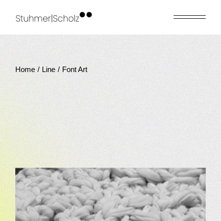
Skip
to
the
content
Home
Line
Font Art