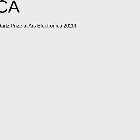
CA
rtz Prize at Ars Electronica 2020!